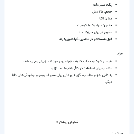
رنگ:
سبز مات
حجم:
۴۵ میل
مدل:
الانا
جنس:
سرامیک با کیفیت
مقاوم در برابر حرارت:
بله
قابل شستشو در ماشین ظرفشویی:
بله
مزایا:
طراحی شیک و جذاب که به دکوراسیون میز شما زیبایی می‌بخشد.
مناسب برای استفاده در کافی‌شاپ‌ها و منزل.
به دلیل حجم مناسب، گزینه‌ای عالی برای سرو اسپرسو و نوشیدنی‌های داغ
دیگر.
نکات نگهداری:
از قرار دادن فنجان‌ها در معرض تغییرات ناگهانی دما خودداری کنید.
برای حفظ کیفیت رنگ و سطح، از مواد شوینده ملایم استفاده کنید.
نمایش بیشتر
بخشها :